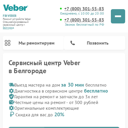
+7 (800) 301-55-83
Ежедневно, с 10:00 до 20:00
FIX-VEBER
+7 (800) 301-55-83
Ремонт устройств Veber
Специализированный
Звонок бесплатный по РФ
cервисный центр г.
Белгород
Мы ремонтируем
Позвонить
Сервисный центр Veber
в Белгороде
за 30 мин
Выезд мастера на дом
бесплатно
бесплатно
Диагностика в сервисном центре
Гарантия на ремонт и запчасти до 3х лет
Честные цены на ремонт - от 300 рублей
Ремонт прицелов ночного видения Veber
Ремонт оптических прицелов Veber
Ремонт лазерных дальномеров Veber
Ремонт цифровых биноклей Veber
Оригинальные комплектующие
20%
Скидка для вас до