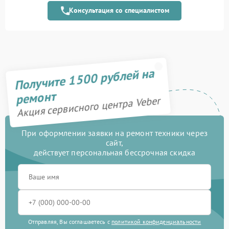
Консультация со специалистом
Замена матрицы
1100 рублей
Прошивка (Обновление
450 рублей
ПО)
Замена USB порта
590 рублей
Получите 1500 рублей на
Калибровка и настройка
750 рублей
ремонт
Акция сервисного центра Veber
Ремонт электронно-
1000 рублей
лучевой трубки
При оформлении заявки на ремонт техники через
Замена микросхемы
сайт,
450 рублей
логики
действует персональная бессрочная скидка
Замена процессора
650 рублей
Замена ключей
590 рублей
управления
Отправляя, Вы соглашаетесь с
политикой конфиденциальности
Ремонт разъема
590 рублей